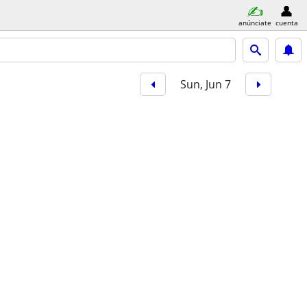
anúnciate
cuenta
Sun, Jun 7