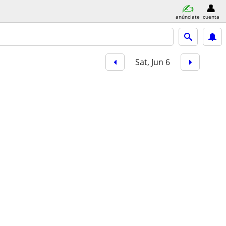
anúnciate
cuenta
Sat, Jun 6